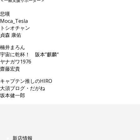
＜一般支援サポーター＞
悲嘆
Moca_Tesla
トシオチャン
貞森 康佑
楠井まろん
宇宙に乾杯！ 阪本”麒麟“
ヤナガワ1976
齋藤宏貴
キャプテン推しのHIRO
大須ブログ・だがね
坂本健一郎
新店情報