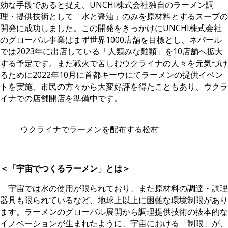
効な手段であると捉え、UNCHI株式会社独自のラーメン調
理・提供技術として「水と醤油」のみを原材料とするスープの
開発に成功しました。この開発をきっかけにUNCHI株式会社
のグローバル事業はまず世界1000店舗を目標とし、ネパール
では2023年に出店している「人類みな麺類」を10店舗へ拡大
する予定です。また戦火で苦しむウクライナの人々を元気づけ
るために2022年10月に首都キーウにてラーメンの提供イベン
トを実施、市民の方々から大変好評を得たこともあり、ウクラ
イナでの店舗開店を準備中です。
ウクライナでラーメンを配布する松村
＜「宇宙でつくるラーメン」とは＞
宇宙では水の使用が限られており、また原材料の調達・調理
器具も限られているなど、地球上以上に困難な環境制限があり
ます。ラーメンのグローバル展開から調理提供技術の抜本的な
イノベーションが生まれたように、宇宙における「制限」が、