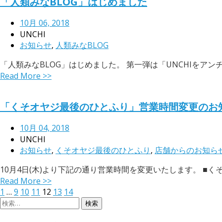
「人類みなBLOG」はじめました
10月 06, 2018
UNCHI
お知らせ
,
人類みなBLOG
「人類みなBLOG」はじめました。 第一弾は「UNCHIをアン
Read More >>
「くそオヤジ最後のひとふり」営業時間変更のお
10月 04, 2018
UNCHI
お知らせ
,
くそオヤジ最後のひとふり
,
店舗からのお知ら
10月4日(木)より下記の通り営業時間を変更いたします。 ■くそオヤジ
Read More >>
投
Previous
Page
Page
Page
Page
Page
Page
Page
Next
1
…
9
10
11
12
13
14
page
検
page
稿
索: