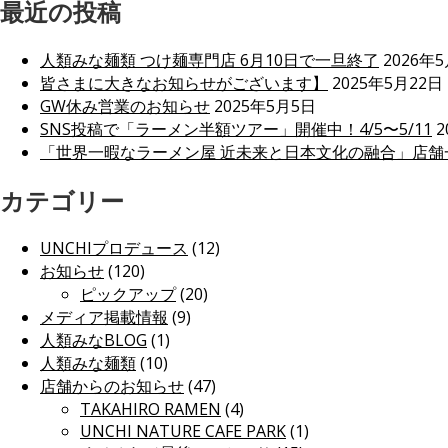
最近の投稿
ナ
ビ
人類みな麺類 つけ麺専門店 6月10日で一旦終了
2026年
ゲ
皆さまに大きなお知らせがございます】
2025年5月22日
GW休み営業のお知らせ
2025年5月5日
ー
SNS投稿で「ラーメン半額ツアー」開催中！4/5〜5/11
2
シ
「世界一暇なラーメン屋 近未来と日本文化の融合」店舗
ョ
カテゴリー
ン
UNCHIプロデュース
(12)
お知らせ
(120)
ピックアップ
(20)
メディア掲載情報
(9)
人類みなBLOG
(1)
人類みな麺類
(10)
店舗からのお知らせ
(47)
TAKAHIRO RAMEN
(4)
UNCHI NATURE CAFE PARK
(1)