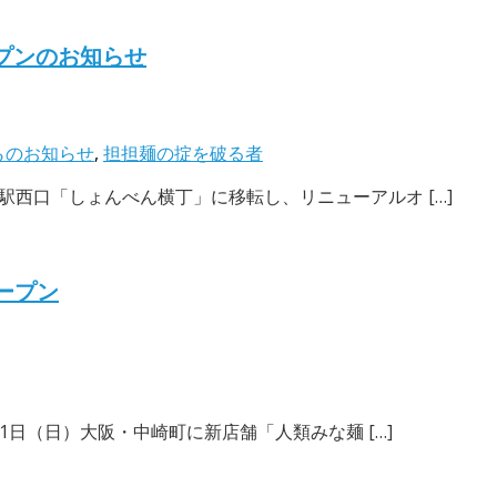
プンのお知らせ
らのお知らせ
,
担担麺の掟を破る者
三駅西口「しょんべん横丁」に移転し、リニューアルオ […]
オープン
月11日（日）大阪・中崎町に新店舗「人類みな麺 […]