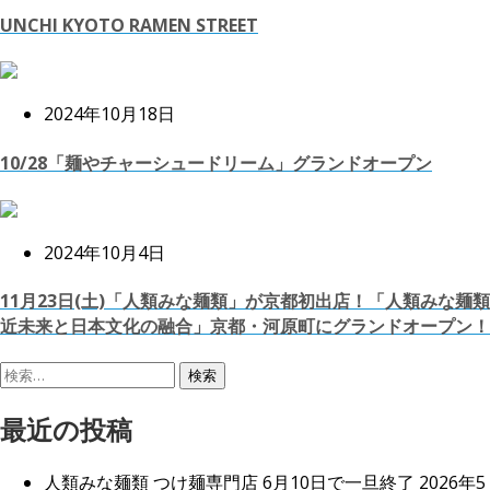
UNCHI KYOTO RAMEN STREET
2024年10月18日
10/28「麺やチャーシュードリーム」グランドオープン
2024年10月4日
11月23日(土)「人類みな麺類」が京都初出店！「人類みな麺類
近未来と日本文化の融合」京都・河原町にグランドオープン！
検
索:
最近の投稿
人類みな麺類 つけ麺専門店 6月10日で一旦終了
2026年5