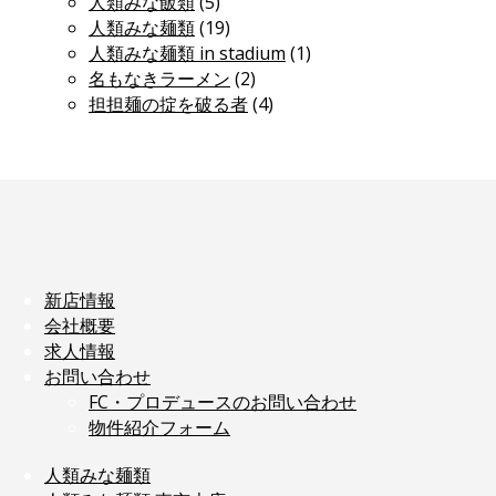
人類みな飯類
(5)
人類みな麺類
(19)
人類みな麺類 in stadium
(1)
名もなきラーメン
(2)
担担麺の掟を破る者
(4)
新店情報
会社概要
求人情報
お問い合わせ
FC・プロデュースのお問い合わせ
物件紹介フォーム
人類みな麺類