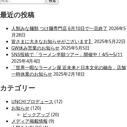
検
索:
最近の投稿
人類みな麺類 つけ麺専門店 6月10日で一旦終了
2026年5
月28日
皆さまに大きなお知らせがございます】
2025年5月22日
GW休み営業のお知らせ
2025年5月5日
SNS投稿で「ラーメン半額ツアー」開催中！4/5〜5/11
2025年4月4日
「世界一暇なラーメン屋 近未来と日本文化の融合」店舗
一時休業のお知らせ
2025年2月18日
カテゴリー
UNCHIプロデュース
(12)
お知らせ
(120)
ピックアップ
(20)
メディア掲載情報
(9)