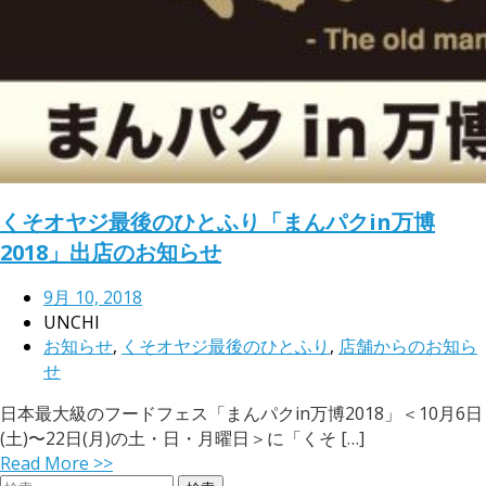
くそオヤジ最後のひとふり「まんパクin万博
2018」出店のお知らせ
9月 10, 2018
UNCHI
お知らせ
,
くそオヤジ最後のひとふり
,
店舗からのお知ら
せ
日本最大級のフードフェス「まんパクin万博2018」＜10月6日
(土)〜22日(月)の土・日・月曜日＞に「くそ […]
Read More >>