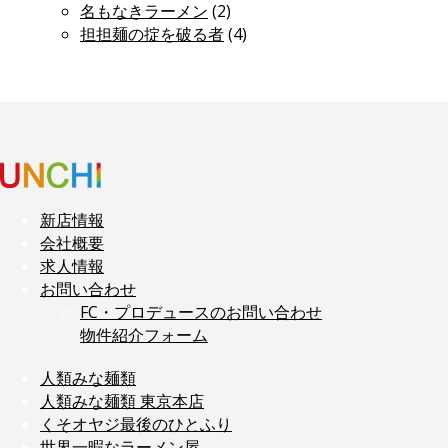
名もなきラーメン
(2)
担担麺の掟を破る者
(4)
新店情報
会社概要
求人情報
お問い合わせ
FC・プロデュースのお問い合わせ
物件紹介フォーム
人類みな麺類
人類みな麺類 東京本店
くそオヤジ最後のひとふり
世界一暇なラーメン屋