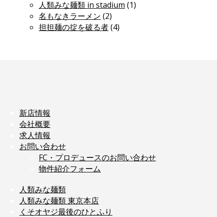
人類みな麺類 in stadium
(1)
名もなきラーメン
(2)
担担麺の掟を破る者
(4)
新店情報
会社概要
求人情報
お問い合わせ
FC・プロデュースのお問い合わせ
物件紹介フォーム
人類みな麺類
人類みな麺類 東京本店
くそオヤジ最後のひとふり