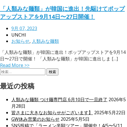
「人類みな麺類」が韓国に進出！先駆けてポップ
アップストアを9月14日〜27日開催！
9月 07, 2023
UNCHI
お知らせ
,
人類みな麺類
「人類みな麺類」が韓国に進出！ポップアップストアを9月14
日〜27日で開催！ 「人類みな麺類」が韓国に進出しま […]
Read More >>
検
索:
最近の投稿
人類みな麺類 つけ麺専門店 6月10日で一旦終了
2026年5
月28日
皆さまに大きなお知らせがございます】
2025年5月22日
GW休み営業のお知らせ
2025年5月5日
SNS投稿で「ラーメン半額ツアー」開催中！4/5〜5/11