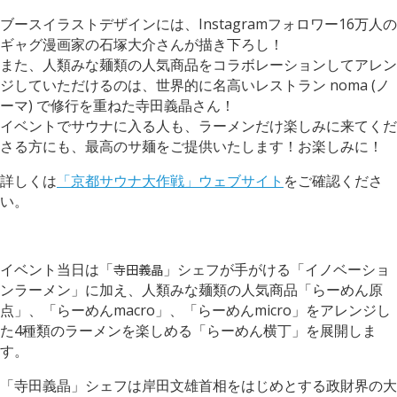
ブースイラストデザインには、Instagramフォロワー16万人の
ギャグ漫画家の石塚大介さんが描き下ろし！
また、人類みな麺類の人気商品をコラボレーションしてアレン
ジしていただけるのは、世界的に名高いレストラン noma (ノ
ーマ) で修行を重ねた寺田義晶さん！
イベントでサウナに入る人も、ラーメンだけ楽しみに来てくだ
さる方にも、最高のサ麺をご提供いたします！お楽しみに！
詳しくは
「京都サウナ大作戦」ウェブサイト
をご確認くださ
い。
イベント当日は「
」シェフが手がける「イノベーショ
寺田義晶
ンラーメン」に加え、人類みな麺類の人気商品「らーめん原
点」、「らーめんmacro」、「らーめんmicro」をアレンジし
た4種類のラーメンを楽しめる「らーめん横丁」を展開しま
す。
「寺田義晶」シェフは岸田文雄首相をはじめとする政財界の大