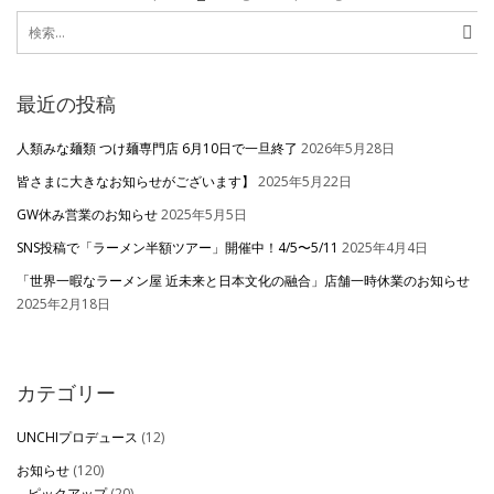
投
page
page
検
稿
索:
ナ
最近の投稿
ビ
ゲ
人類みな麺類 つけ麺専門店 6月10日で一旦終了
2026年5月28日
ー
皆さまに大きなお知らせがございます】
2025年5月22日
GW休み営業のお知らせ
2025年5月5日
シ
SNS投稿で「ラーメン半額ツアー」開催中！4/5〜5/11
2025年4月4日
ョ
「世界一暇なラーメン屋 近未来と日本文化の融合」店舗一時休業のお知らせ
ン
2025年2月18日
カテゴリー
UNCHIプロデュース
(12)
お知らせ
(120)
ピックアップ
(20)