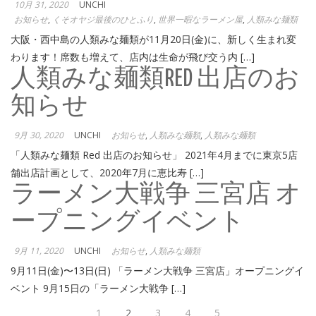
10月 31, 2020
UNCHI
お知らせ
,
くそオヤジ最後のひとふり
,
世界一暇なラーメン屋
,
人類みな麺類
大阪・西中島の人類みな麺類が11月20日(金)に、新しく生まれ変
わります！席数も増えて、店内は生命が飛び交う内 […]
人類みな麺類RED 出店のお
知らせ
9月 30, 2020
UNCHI
お知らせ
,
人類みな麺類
,
人類みな麺類
「人類みな麺類 Red 出店のお知らせ」 2021年4月までに東京5店
舗出店計画として、2020年7月に恵比寿 […]
ラーメン大戦争 三宮店 オ
ープニングイベント
9月 11, 2020
UNCHI
お知らせ
,
人類みな麺類
9月11日(金)〜13日(日) 「ラーメン大戦争 三宮店」オープニングイ
ベント 9月15日の「ラーメン大戦争 […]
Previous
Next
Page
1
Page
2
Page
3
Page
4
Page
5