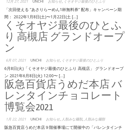
12月 27, 2021
UNCHI
お知らせ
,
くそオヤジ最後のひとふり
「次回使える ”あさりらーめん1杯無料券” 配布」キャンペーン期
間： 2022年1月8日(土)〜1月22日(土 […]
くそオヤジ最後のひとふ
り 高槻店 グランドオープ
ン
6月 07, 2021
UNCHI
お知らせ
,
くそオヤジ最後のひとふり
6月8日(火)「くそオヤジ最後のひとふり 高槻店」 グランドオープ
ン 2021年6月8日(火) 12:00〜 […]
阪急百貨店うめだ本店 バ
レンタインチョコレート
博覧会2021
1月 22, 2021
UNCHI
お知らせ
,
人類みな麺類
,
人類みな麺類
阪急百貨店うめだ本店９階催事場にて開催中の「バレンタインチ