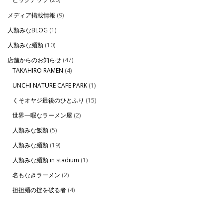
メディア掲載情報
(9)
人類みなBLOG
(1)
人類みな麺類
(10)
店舗からのお知らせ
(47)
TAKAHIRO RAMEN
(4)
UNCHI NATURE CAFE PARK
(1)
くそオヤジ最後のひとふり
(15)
世界一暇なラーメン屋
(2)
人類みな飯類
(5)
人類みな麺類
(19)
人類みな麺類 in stadium
(1)
名もなきラーメン
(2)
担担麺の掟を破る者
(4)