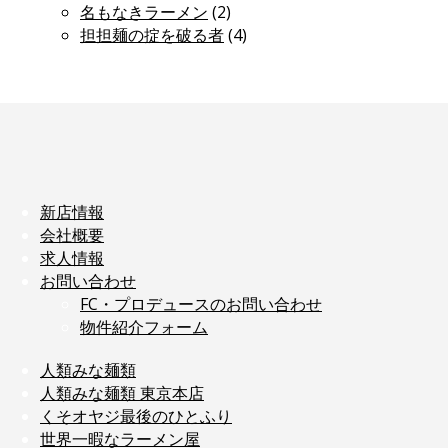
名もなきラーメン
(2)
担担麺の掟を破る者
(4)
新店情報
会社概要
求人情報
お問い合わせ
FC・プロデュースのお問い合わせ
物件紹介フォーム
人類みな麺類
人類みな麺類 東京本店
くそオヤジ最後のひとふり
世界一暇なラーメン屋