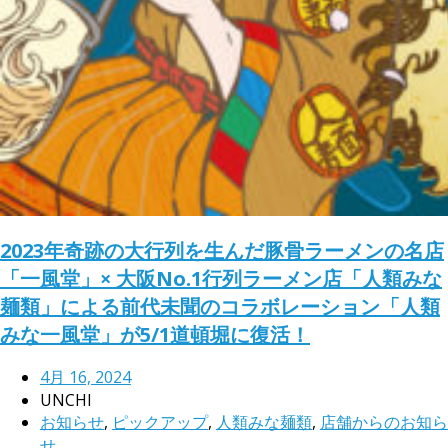
2023年奇跡の大行列を生んだ豚骨ラーメンの名店
「一風堂」× 大阪No.1行列ラーメン店「人類みな
麺類」による前代未聞のコラボレーション「人類
みな一風堂」が5/1道頓堀に復活！
4月 16, 2024
UNCHI
お知らせ
,
ピックアップ
,
人類みな麺類
,
店舗からのお知ら
せ