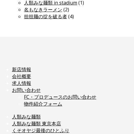
人類みな麺類 in stadium
(1)
名もなきラーメン
(2)
担担麺の掟を破る者
(4)
新店情報
会社概要
求人情報
お問い合わせ
FC・プロデュースのお問い合わせ
物件紹介フォーム
人類みな麺類
人類みな麺類 東京本店
くそオヤジ最後のひとふり