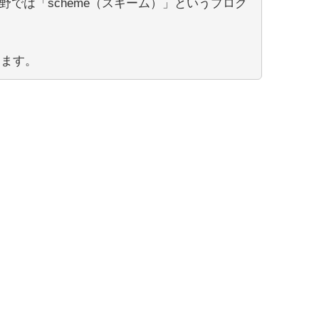
野では「scheme（スキーム）」というプログ
します。