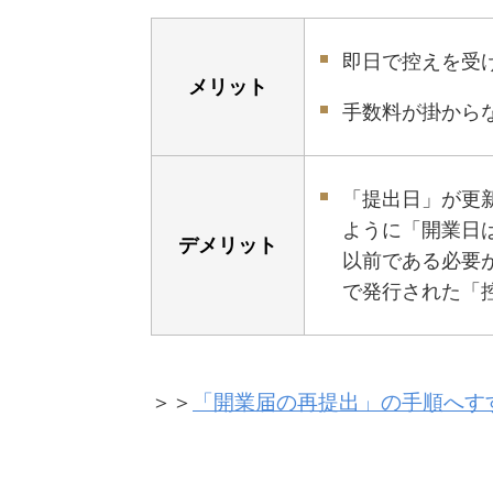
即日で控えを受
メリット
手数料が掛から
「提出日」が更
ように「開業日は2
デメリット
以前である必要
で発行された「
＞＞
「開業届の再提出」の手順へす