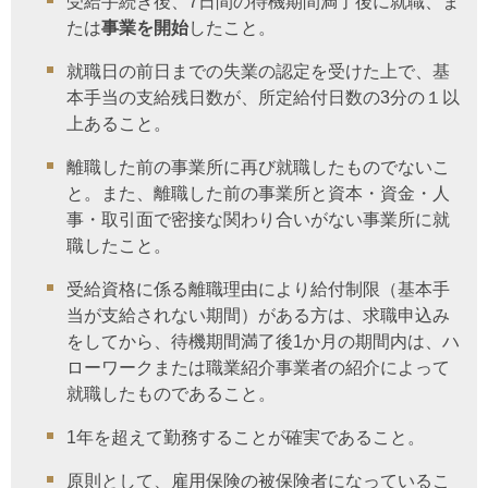
受給手続き後、7日間の待機期間満了後に就職、ま
たは
事業を開始
したこと。
就職日の前日までの失業の認定を受けた上で、基
本手当の支給残日数が、所定給付日数の3分の１以
上あること。
離職した前の事業所に再び就職したものでないこ
と。また、離職した前の事業所と資本・資金・人
事・取引面で密接な関わり合いがない事業所に就
職したこと。
受給資格に係る離職理由により給付制限（基本手
当が支給されない期間）がある方は、求職申込み
をしてから、待機期間満了後1か月の期間内は、ハ
ローワークまたは職業紹介事業者の紹介によって
就職したものであること。
1年を超えて勤務することが確実であること。
原則として、雇用保険の被保険者になっているこ